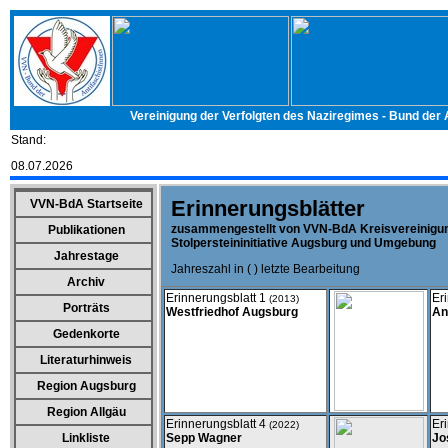
Vereinigung der Verfolgten des Naziregimes - Bund der
Stand:
08.07.2026
Erinnerungsblätter
VVN-BdA Startseite
zusammengestellt von VVN-BdA Kreisvereinigun
Publikationen
Stolpersteininitiative Augsburg und Umgebung
Jahrestage
Jahreszahl in ( ) letzte Bearbeitung
Archiv
Erinnerungsblatt 1
Er
(2013)
Porträts
Westfriedhof Augsburg
An
Gedenkorte
Literaturhinweis
Region Augsburg
Region Allgäu
Erinnerungsblatt 4
Er
(2022)
Linkliste
Sepp Wagner
Jo