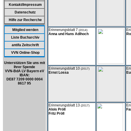
Kontakt/Impressum
Datenschutz
Hilfe zur Recherche
Mitglied werden
Erinnerungsblatt 7
Er
(2014)
Anna und Hans Adlhoch
Ro
Liste Bucharchiv
antifa Zeitschrift
VVN Online-Shop
Unterstützen Sie uns mit
Ihrer Spende
Erinnerungsblatt 10
Er
(2017)
VVN-BdA LV Bayern eV
Ernst Lossa
Eu
IBAN:
DE87 7209 0000 0004
8617 95
Erinnerungsblatt 13
Er
(2017)
Alois Pröll
Fa
Fritz Pröll