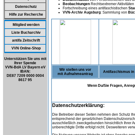
Beobachtungen
Rechtsextremer Aktivitäte
Datenschutz
Fortschreibung eines antifaschistischen
Sta
VVN-Archiv Augsburg
: Sammlung von
Büc
Hilfe zur Recherche
Mitglied werden
Liste Bucharchiv
antifa Zeitschrift
VVN Online-Shop
Unterstützen Sie uns mit
Ihrer Spende
VVN-BdA LV Bayern eV
Wir stellen uns vor
IBAN:
Antifaschismus in
mit Aufnahmeantrag
DE87 7209 0000 0004
8617 95
Wenn Du/Sie Fragen, Anregun
Datenschutzerklärung:
Die Betreiber dieser Seiten nehmen den Schutz Ih
entsprechend der gesetzlichen Datenschutzvorschr
ausschließlich zweckgebunden hinsichtlich Ihrer 
unberechtigte Dritte erfolgt nicht. Desweiteren v
Die Nutzung unserer Website ist ohne Angabe pe