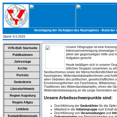
Vereinigung der Verfolgten des Naziregimes - Bund der
Stand:
6.5.2025
Unsere Ortsgruppe ist eine Kreisor
VVN-BdA Startseite
Interessenvereinigung ehemaliger H
allem der gegenseitigen Hilfe und m
Publikationen
Aufgaben gerecht.
Jahrestage
Heute betätigen sich in unserer Gru
Archiv
örtlichen Gruppen zusammen zu arb
Neofaschismus sowie der Menschenfeindlichkeit wen
Porträts
Naziregimes, Widerstandskämpfern/innen und Antifac
allen Gebieten des politischen, gesellschaftliche
Gedenkorte
Erscheinungsformen von Faschismus, Militarismus, 
Traditionen des Widerstandskampfes, ehren die Opf
Literaturhinweis
Widerstandsbewegung an die junge Generation we
Region Augsburg
Unsere Arbeitsschwerpunkte sind:
Region Allgäu
Durchführung der
Gedenkfeier
für die Opfe
Linkliste
Mitarbeit in der
Initiativgruppe
zum Erhalt d
Durchführung von
Veranstaltungen
und
Inf
Kontakt/Impressum
Dokumentation
von Persönlichkeiten aus 