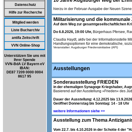
10 Jahre Augsburger Weg der Erin
Datenschutz
hierzu in der Februar-Ausgabe der Neuen Szene 
Hilfe zur Recherche
Militarisierung und die kommunale
Mitglied werden
Auf dem Weg zur gesamtgesellschaftlichen Kri
Liste Bucharchiv
Do 6.8.2026, 19:00 Uhr,
Bürgerhaus Pfersee, Rau
antifa Zeitschrift
Claudia Haydt, aktiv bei der Informationsstelle Mil
Handlungsoptionen für eine demokratische, sozi
VVN Online-Shop
Veranstalter: Augsburger Friedensinitiative (AFI)
Unterstützen Sie uns mit
Ihrer Spende
VVN-BdA LV Bayern eV
Ausstellungen
IBAN:
DE87 7209 0000 0004
8617 95
Sonderausstellung FRIEDEN
in der ehemaligen Synagoge Kriegshaber, Augs
Basierend auf der Ausstellung »Frieden« des Jü
Dauer der Ausstellung: 4.12.2025 bis 13.9.202
Geöffnet Donnerstag bis Sonntag: 14 - 18 Uhr
weitere Informationen siehe >>
Ausstellung zum Thema Antiziganis
Vom 22.7. bis 4.10.2026 in der Schotte 4 der "H