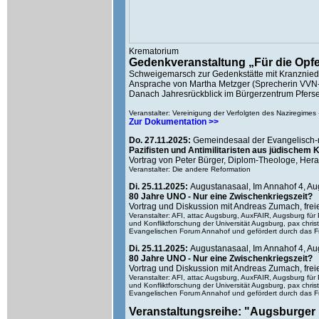
Krematorium
Gedenkveranstaltung „Für die Opf
Schweigemarsch zur Gedenkstätte mit Kranzniede
Ansprache von Martha Metzger (Sprecherin VVN
Danach Jahresrückblick im Bürgerzentrum Pfers
Veranstalter: Vereinigung der Verfolgten des Naziregime
Zur Dokumentation >>
Do. 27.11.2025:
Gemeindesaal der Evangelisch-m
Pazifisten und Antimilitaristen aus jüdischem 
Vortrag von Peter Bürger, Diplom-Theologe, Hera
Veranstalter: Die andere Reformation
Di. 25.11.2025:
Augustanasaal, Im Annahof 4, A
80 Jahre UNO - Nur eine Zwischenkriegszeit?
Vortrag und Diskussion mit Andreas Zumach, frei
Veranstalter: AFI, attac Augsburg, AuxFAIR, Augsburg für
und Konfliktforschung der Universität Augsburg, pax chri
Evangelischen Forum Annahof und gefördert durch das Fri
Di. 25.11.2025:
Augustanasaal, Im Annahof 4, A
80 Jahre UNO - Nur eine Zwischenkriegszeit?
Vortrag und Diskussion mit Andreas Zumach, frei
Veranstalter: AFI, attac Augsburg, AuxFAIR, Augsburg für
und Konfliktforschung der Universität Augsburg, pax chri
Evangelischen Forum Annahof und gefördert durch das Fri
Veranstaltungsreihe: "Augsburger B