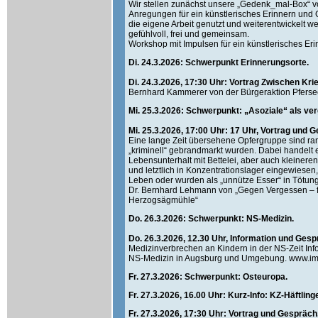
Wir stellen zunächst unsere „Gedenk_mal-Box“ vo
Anregungen für ein künstlerisches Erinnern und
die eigene Arbeit genutzt und weiterentwickelt w
gefühlvoll, frei und gemeinsam.
Workshop mit Impulsen für ein künstlerisches Eri
Di. 24.3.2026: Schwerpunkt Erinnerungsorte.
Di. 24.3.2026, 17:30 Uhr: Vortrag Zwischen Kri
Bernhard Kammerer von der Bürgeraktion Pfersee 
Mi. 25.3.2026: Schwerpunkt: „Asoziale“ als ve
Mi. 25.3.2026, 17:00 Uhr: 17 Uhr, Vortrag und
Eine lange Zeit übersehene Opfergruppe sind ran
„kriminell“ gebrandmarkt wurden. Dabei handelt 
Lebensunterhalt mit Bettelei, aber auch kleineren
und letztlich in Konzentrationslager eingewiesen
Leben oder wurden als „unnütze Esser“ in Tötun
Dr. Bernhard Lehmann von „Gegen Vergessen – fü
Herzogsägmühle“
Do. 26.3.2026: Schwerpunkt: NS-Medizin.
Do. 26.3.2026, 12.30 Uhr, Information und Ge
Medizinverbrechen an Kindern in der NS-Zeit Inf
NS-Medizin in Augsburg und Umgebung. www.im
Fr. 27.3.2026: Schwerpunkt: Osteuropa.
Fr. 27.3.2026, 16.00 Uhr: Kurz-Info: KZ-Häftlin
Fr. 27.3.2026, 17:30 Uhr: Vortrag und Gespräch