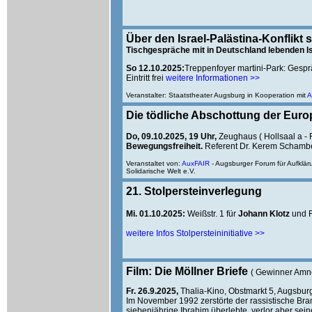
Über den Israel-Palästina-Konflikt
Tischgespräche mit in Deutschland lebenden Is
So 12.10.2025:
Treppenfoyer martini-Park: Gesprä
Eintritt frei
weitere Informationen >>
Veranstalter: Staatstheater Augsburg in Kooperation mit
A
Die tödliche Abschottung der Eur
Do, 09.10.2025, 19 Uhr,
Zeughaus ( Hollsaal a -
Bewegungsfreiheit.
Referent Dr. Kerem Schamb
Veranstaltet von:
AuxFAIR
- Augsburger Forum für Aufklä
Solidarische Welt e.V.
21. Stolpersteinverlegung
Mi. 01.10.2025:
Weißstr. 1 für
Johann Klotz
und R
weitere Infos Stolpersteininitiative >>
Film: Die Möllner Briefe
( Gewinner Amnes
Fr. 26.9.2025,
Thalia-Kino, Obstmarkt 5, Augsbur
Im November 1992 zerstörte der rassistische Bra
siebenjährige Ibrahim überlebte, verlor aber sei