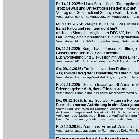
Fr. 14.11.2025r:
Haus Sankt Ulrich, Tagungshote
Trotz Gewalt und Unrecht den Frieden suchen
Vortrag und Gespräch mit Sumaya Farhat-Naser, 
Veranstalter: pax christi Augsburg, AFI, Augsburg für Paläs
Mi. 12.11.2025r:
Zeughaus, Raum 112a (Hollsaal 
Es ist Krieg und niemand geht hin?
mit Klaus Stampfer, Mitglied der DFG-VK, berät K
Der Vortrag gibt Informationen zur Kriegsdienstv
Veranstalter: AFI, DFG-VK Gruppe Augsburg. Gefördert d
Di. 11.11.2025:
Bürgerhaus Pfersee, Stadtberger 
Gewerkschaften in der Zeitenwende
Buchvorstellung und Diskussion mit Ulrike Eifler
Veranstalter: AFI mit Unterstützung der DKP Augsburg – Eint
Sa. 08.11.2025:
Treffpunkt vor dem Rathaus
Augsburger Weg der Erinnerung
zu Orten bürge
Veranstalter: ErinnerungsWerkstatt Augsburg e.V., Initia
Fr. 07.11.2025:
Gemeindesaal von St. Anna, Im A
Friedensgebet: Ach, dass Frieden werde!
Veranstalter: Punkt 7 und pax christi Diözesanverband A
Do. 06.11.2025:
Ernst-Troeltsch-Raum im Hollbau
Führt die enorme Aufrüstung in eine Sackgass
Vortrag und Diskussion mit Christoph Marischka, Informatio
Aufklärung Integrität und Respekt (AuxFAIR), Deutsche F
Verfolgten des Naziregimes - Bund der AntifaschistInnen
Forum Annahof und gefördert durch das Friedensbüro der 
Fr. 31.10.2025:
Zeughaus, Filmsaal, Zeugplatz 4
Veranstalter: attac-augsburg im Rahmen des Doku-Film-Festi