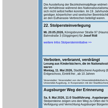
Die Ausstellung der Bezirksheimatpflege widme
die Verhältnisse während des Nationalsozialismu
sich nicht selbst helfen konnten. Im 19. Jahrhun
geistiger, körperlicher und seelischer Beeinträcht
an den Euthanasie-Verbrechen beteiligt waren.
22. Stolpersteinverlegung
Mi. 20.05.2026,
Königsbrunner Straße 97 (Haunst
Bahnstraße 3 (Göggingen) für
Josef Röll
weitere Infos Stolpersteininitiative >>
Verboten, verbrannt, verdrängt
Lesung aus Kinderbüchern, die im Nationalsoz
waren
Montag, 11. Mai 2026,
Stadtbücherei Augsburg (E
Erdgeschoss, Eintritt frei , ab 10 Jahren
Veranstalter: Veranstaltet von der Universitätsbibliothek
Universität Augsburg, in Kooperation mit der Stadtbücher
Augsburger Weg der Erinnerung
Sa. 9. Mai 2026, 11:0 Stadtführung . Augsburg
Stolpersteine zeigen uns den Weg zu Orten der N
Verfolgung und Vernichtung Augsburger Bürgeri