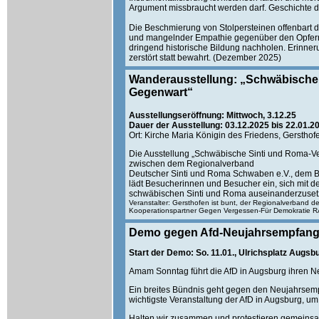
Argument missbraucht werden darf. Geschichte d
Die Beschmierung von Stolpersteinen offenbart d
und mangelnder Empathie gegenüber den Opfern.
dringend historische Bildung nachholen. Erinner
zerstört statt bewahrt. (Dezember 2025)
Wanderausstellung: „Schwäbische 
Gegenwart“
Ausstellungseröffnung: Mittwoch, 3.12.25
Dauer der Ausstellung: 03.12.2025 bis 22.01.2
Ort: Kirche Maria Königin des Friedens, Gersthof
Die Ausstellung „Schwäbische Sinti und Roma-V
zwischen dem Regionalverband
Deutscher Sinti und Roma Schwaben e.V., dem Be
lädt Besucherinnen und Besucher ein, sich mit de
schwäbischen Sinti und Roma auseinanderzusetze
Veranstalter: Gersthofen ist bunt, der Regionalverband 
Kooperationspartner Gegen Vergessen-Für Demokratie RA
Demo gegen Afd-Neujahrsempfan
Start der Demo: So. 11.01., Ulrichsplatz Augsb
Amam Sonntag führt die AfD in Augsburg ihren 
Ein breites Bündnis geht gegen den Neujahrsempf
wichtigste Veranstaltung der AfD in Augsburg, um
Halten wir zusammen und protestieren gemeins