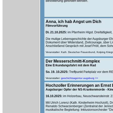
Bevölkerung gefordert werden.
Anna, ich hab Angst um Dich
Filmvorführung
Di. 21.10.2025:
im Pfarrheim Hlgst. Dreifaltigkeit
Die mutige Lebensgeschichte der Augsburger Ehr
Dokument über Widerstand, Zivilcourage, über Li
Anschließend Gespräch mit Josef Pröll, dem Soh
Veranstalter: Kath. Deutscher Frauenbund, Kolping Krieg
Der Messerschmitt-Komplex
Eine Erkundungsfahrt mit dem Rad
So. 19. 10.2025:
Treffpunkt Parkplatz vor dem RE
Veranstalter:
geschichtsagentur augsburg >>
Hochzoller Erinnerungen an Ernst
Augsburger Opfer der NS-Krankenmorde - Kin
16.10.2025:
im Holzerbau, Neuschwansteinstr. 2
Mit Ulrich Lorenz (Kath. Kinderheim Hochzoll), D
Renaldo Schwarzenberger (Zentralrat der Jenisch
musikalische Begleitung: Inklusionsorchester "Di