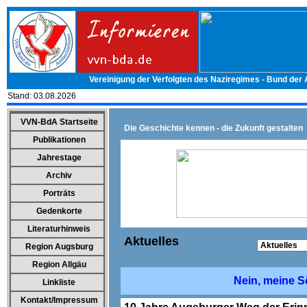
Vereinigung der Verfolgten des Naziregimes - Bund der
Stand:
03.08.2026
VVN-BdA Startseite
Die Geschichte kennen - die Zukunft gestalten
Publikationen
Jahrestage
Archiv
Porträts
Gedenkorte
Literaturhinweis
Aktuelles
Region Augsburg
Region Allgäu
Nein, meine Sö
Linkliste
Kontakt/Impressum