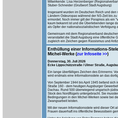
Mitwirkende: Lisa Herzenberger (Regionalverban
Stuber-Schneider (Grußwort Stadt Augsburg)
Insgesamt wurden im Deutschen Reich und den 
Ländern Osteuropas während der NS-Zeit bis zu
ermordet. Noch immer gilt der Porajmos als ein "
kaum bekannt ist und die Überlebenden lange d
als Opfer der nationalsozialistischen Verfolgung
Gemeinsam mit dem Regionalverband deutscher
veranstaltet die Stadt Augsburg eine öffentliche
zugleich ein Zeichen gegen Rassismus und Anti
Enthüllung einer Informations-Ste
Michel-Werke (
zur Infoseite >>
)
Donnerstag, 30. Juli 2026
Ecke Lippschützstraße / Ulmer Straße, Augsbu
Ein lange überfälliges Zeichen des Erinnerns: 
wird erstmals eine Informationsstele an das dort
Von September 1944 bis April 1945 befand sich 
Straße 160 - dem heutigen Augsburger Gewerbeh
Dachau. Rund 500 überwiegend ungarisch-jüdisc
Stock des Nordflügels untergebracht. Sie muss
Bedingungen in den Michel-Werken sowie bei de
Zwangsarbeit leisten.
Mit der neuen Informationsstele wird dieser Ort a
Frauen dauerhaft ins öffentliche Bewusstsein ger