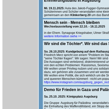
Erinnerungsband in Augsburg
Mi. 19.11.2025:
Aula des Jakob-Fugger-Gymnasium
Schülerinnen und Schüler veranstalten eine klei
gemeinsam an den
Klinkerberg 20
um das Band f
Mensch sein - Mensch bleiben
Wechselausstellung vom 22.10. - 16.11.2025
in der Ehem. Synagoge Kriegshaber, Ulmer Stra
weitere Information siehe >>
Wir sind die Töchter*. Wir sind das S
So. 26.10.2025: Kundgebung auf dem Rathaus
Friedrich Merz spricht von einem "Problem im Sta
"seine Töchter fragen". Wir sagen: Nein! Wir sind
Die Aussagen sind verletzend, diskriminierend u
von den echten Problemen: Rassismus, Sexismus, 
Wir wollen unser Privileg nutzen und uns solidar
dazu, wir gehören alle zusammen und wir werd
Wir wollen eine Politik, die sich wirklich um di
und queeren Menschen kümmert - nicht um populis
https://www.instagram.com/augsburg_gegen_rech
Demo für Frieden in Gaza und Palä
Sa. 25.10. 2025: Königsplatz Augsburg
Die Gruppe Augsburg für Palästina veranstaltet
die Einhaltung des Waffenstillstand, ein Stopp 