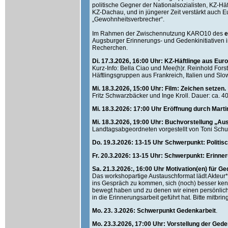
politische Gegner der Nationalsozialisten, KZ-H
KZ-Dachau, und in jüngerer Zeit verstärkt auch E
„Gewohnheitsverbrecher“.
Im Rahmen der Zwischennutzung KARO10 des
e
Augsburger Erinnerungs- und Gedenkinitiativen i
Recherchen.
Di. 17.3.2026, 16:00 Uhr: KZ-Häftlinge aus E
Kurz-Info: Bella Ciao und Mee(h)r. Reinhold Fors
Häftlingsgruppen aus Frankreich, Italien und Sl
Mi. 18.3.2026, 15:00 Uhr: Film: Zeichen setzen.
Fritz Schwarzbäcker und Inge Kroll. Dauer: ca. 4
Mi. 18.3.2026: 17:00 Uhr Eröffnung durch Marti
Mi. 18.3.2026, 19:00 Uhr: Buchvorstellung „A
Landtagsabgeordneten vorgestellt von Toni Sch
Do. 19.3.2026: 13-15 Uhr Schwerpunkt: Politis
Fr. 20.3.2026: 13-15 Uhr: Schwerpunkt: Erinn
Sa. 21.3.2026:, 16:00 Uhr Motivation(en) für G
Das workshopartige Austauschformat lädt Akteur*
ins Gespräch zu kommen, sich (noch) besser ken
bewegt haben und zu denen wir einen persönlich
in die Erinnerungsarbeit geführt hat. Bitte mitbri
Mo. 23. 3.2026: Schwerpunkt Gedenkarbeit
.
Mo. 23.3.2026, 17:00 Uhr: Vorstellung der Ged