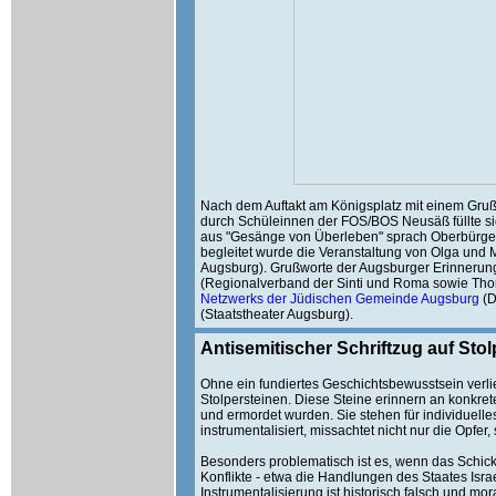
Nach dem Auftakt am Königsplatz mit einem Gru
durch Schüleinnen der FOS/BOS Neusäß füllte s
aus "Gesänge von Überleben" sprach Oberbürger
begleitet wurde die Veranstaltung von Olga un
Augsburg). Grußworte der Augsburger Erinnerung
(Regionalverband der Sinti und Roma sowie Thom
Netzwerks der Jüdischen Gemeinde Augsburg
(D
(Staatstheater Augsburg).
Antisemitischer Schriftzug auf Sto
Ohne ein fundiertes Geschichtsbewusstsein verl
Stolpersteinen. Diese Steine erinnern an konkrete
und ermordet wurden. Sie stehen für individuelle
instrumentalisiert, missachtet nicht nur die Opfe
Besonders problematisch ist es, wenn das Schicks
Konflikte - etwa die Handlungen des Staates Isra
Instrumentalisierung ist historisch falsch und mor