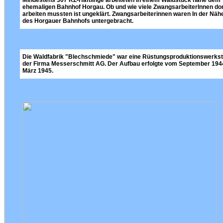
Mindestens 307 KZ-Häftlinge arbeiteten in einem Waldstück nahe dem
ehemaligen Bahnhof Horgau. Ob und wie viele ZwangsarbeiterInnen dor
arbeiten mussten ist ungeklärt. Zwangsarbeiterinnen waren In der Näh
des Horgauer Bahnhofs untergebracht.
Die Waldfabrik "Blechschmiede" war eine Rüstungsproduktionswerkst
der Firma Messerschmitt AG. Der Aufbau erfolgte vom September 194
März 1945.