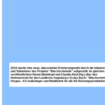
2010 wurde eine neue, überarbeitet Erinnerungstafel durch die Initiator
und Teilnehmer des Projekts "Blechschmiede" aufgestellt. Im gleichen
veröffentlichten Gisela Mahnkopf und Claudia Ried (Hg.) über den
Heimatverein für den Landkreis Augsburg e.V] das Buch:
"Blechschmi
Horgau - KZ-Außenlager und Waldfabrik für die NS-Rüstungsproduktio